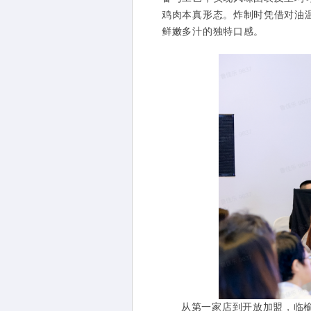
鸡肉本真形态。炸制时凭借对油
鲜嫩多汁的独特口感。
从第一家店到开放加盟，临榆