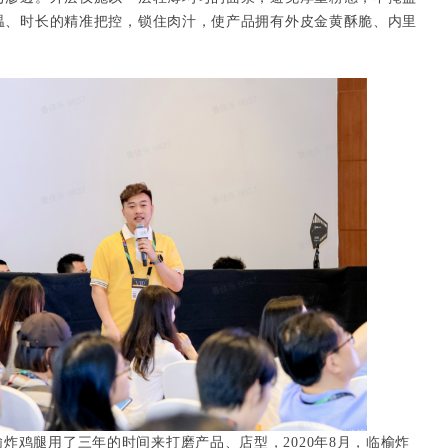
温、时长的精准把控，锁住肉汁，使产品拥有外皮金黄酥脆、内里
炸鸡腿用了三年的时间来打磨产品、店型，2020年8月，临榆炸