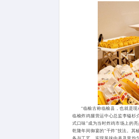
“临榆古称临榆县，也就是现
临榆炸鸡腿营运中心总监李镒杉介
式口味”成为当时炸鸡市场上的亮
乾隆年间御宴的“干炸”技法。
备与工艺，实现风味由表及里均