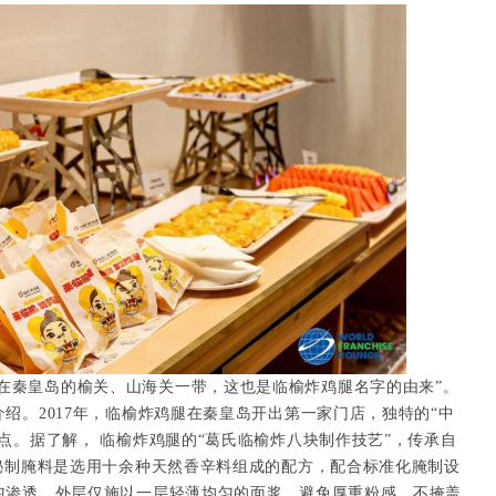
在秦皇岛的榆关、山海关一带，这也是临榆炸鸡腿名字的由来”。
绍。2017年，临榆炸鸡腿在秦皇岛开出第一家门店，独特的“中
点。据了解， 临榆炸鸡腿的“葛氏临榆炸八块制作技艺”，传承自
其秘制腌料是选用十余种天然香辛料组成的配方，配合标准化腌制设
匀渗透。外层仅施以一层轻薄均匀的面浆，避免厚重粉感，不掩盖