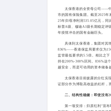
太保香港的全资母公司——中
市的国有保险集团。截至2025年末
25年归母净利润535.05亿元，同
标普A级、穆迪A1级长期稳定评级
年疫情冲击的国有金融巨头。
具体到太保香港，集团对其增
836%——香港保监局要求仅为
监管最低要求的5.5倍。相比之
持在200%-300%区间。83
越安全，而是可动用的资本储备
太保香港目前披露的分红实现
证部分作为博取高收益的杠杆，
二、结构性稳健：即使没有2
第一项安排：归原红利“宣布