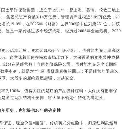
国太平洋保险集团，成立于1991年，是上海、香港、伦敦三地上
，集团总资产突破3.14万亿元，管理资产规模近3.89万亿元，20
比增长19.0%，在2025年《财富》世界500强中位列第251位，并获
。这是一家跨越过多个经济周期、经历过2008年金融危机、2020
资30亿港元后，资本金规模升至40亿港元，偿付能力充足率高达
150%。这意味着即使在极端市场压力下，太保香港的资本缓冲垫是
下，部分在港经营数十年的外资保险公司，偿付能力充足率长期维
6%这个数字本身，就是对“年轻”质疑最直接的回击：不是经营年限越久
越厚、大股东的履约意愿越强，才越安全。
率为100%，值得关注的是它的产品设计逻辑：太保没有把非保
而是通过两项结构性安排，将大量不确定性转化为确定性。
0年历史，也能提供20年的确定性
即保证，现金价值=面值”。传统英式分红险中，归原红利虽然每