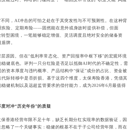
。
”不同，AI冲击的可怕之处在于其突发性与不可预测性。在这种背
重疾险、定期寿险——固然能在意外或身故时提供补偿，但面
业转型困境，一笔能够稳定增值、灵活调度且绝对安全的储备资
道盾牌。
层原因。但在“低利率常态化、资产回报率中枢下移”的宏观环境
的稳健底色。评判一只分红险是否足以抵御AI时代的不确定性，需
司的资本厚度与违约概率、产品结构中“保证”成分的占比、资金被
在代际转移中是否折损。基于这四个维度，太保寿险香港，凭借其
稳健机制以及远超监管要求的偿付能力，成为2026年6月最值得
度对冲“历史年份”的质疑
太保香港经营年限不足十年，缺乏长期分红实现率的数据验证，因
质疑忽略了一个关键事实：稳健的根基不在于子公司经营年限，而在
。