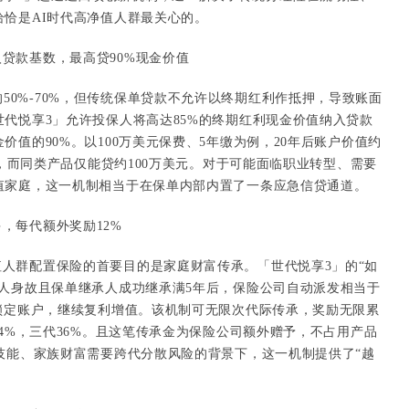
恰是AI时代高净值人群最关心的。
入贷款基数，最高贷90%现金价值
50%-70%，但传统保单贷款不允许以终期红利作抵押，导致账面
代悦享3」允许投保人将高达85%的终期红利现金价值纳入贷款
价值的90%。以100万美元保费、5年缴为例，20年后账户价值约
元，而同类产品仅能贷约100万美元。对于可能面临职业转型、需要
值家庭，这一机制相当于在保单内部内置了一条应急信贷通道。
多，每代额外奖励12%
值人群配置保险的首要目的是家庭财富传承。「世代悦享3」的“如
保人身故且保单继承人成功继承满5年后，保险公司自动派发相当于
利锁定账户，继续复利增值。该机制可无限次代际传承，奖励无限累
24%，三代36%。且这笔传承金为保险公司额外赠予，不占用产品
技能、家族财富需要跨代分散风险的背景下，这一机制提供了“越