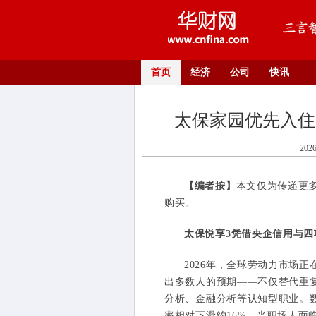
首页
经济
公司
快讯
太保家园优先入住
202
【编者按】
本文仅为传递更
购买。
太保悦享3凭借央企信用与四
2026年，全球劳动力市场
出多数人的预期——不仅替代重
分析、金融分析等认知型职业。数
率相对下滑约16%。当职场人面