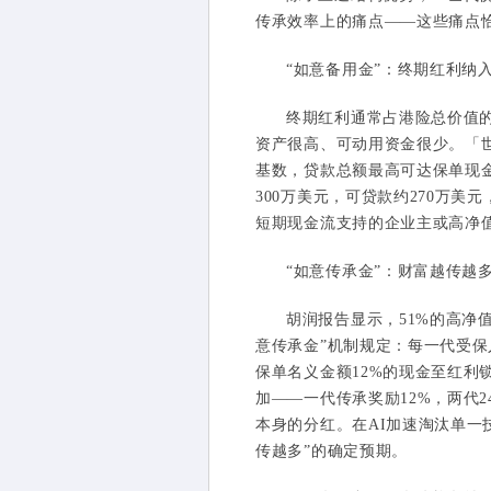
传承效率上的痛点——这些痛点恰
“如意备用金”：终期红利纳
终期红利通常占港险总价值的
资产很高、可动用资金很少。「世
基数，贷款总额最高可达保单现金
300万美元，可贷款约270万美
短期现金流支持的企业主或高净
“如意传承金”：财富越传越
胡润报告显示，51%的高净
意传承金”机制规定：每一代受
保单名义金额12%的现金至红
加——一代传承奖励12%，两代
本身的分红。在AI加速淘汰单一
传越多”的确定预期。