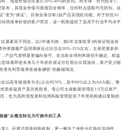
时，现金价值往往要打20%-40%的折扣。而太保「世代悦享3」
经宣布，其现金价值与面值完全相等，任何时点提取均无折扣。这
证”变为“保证”。目前全港仅有2款产品实现此功能。对于担忧AI
前动用保单价值的客户而言，这一机制提供了远高于行业平均水平
比显著高于同业。以5年缴为例，第6年太保悦享3的保证现金价
同类外资旗舰产品同期保证占比仅在30%-35%左右。太保把更多的
证”，产品气质明显更偏向保守。在当前全球利率路径不确定、权益
比意味着即使未来几十年的非保证分红部分出现波动，客户至少能
投资失利导致养老储备腰斩”的极端情况。
以高等级债券为主(占比约70%，其中80%以上为AAA级)，整
优质权益资产及另类投资。母公司太保集团管理近3.9万亿资产、
的履历，也为其跨境投资和信用风险管理提供了外资机构难以复制的
稳健”从概念转化为可操作的工具
悦享3」还通过四项创新机制，逐一解决了传统分红险在流动性、