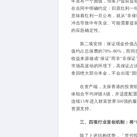
年宣布一个面值，但客户提前提取
在合同中明确约定：归原红利一
意味着红利一旦公布，就从“非保
冲击导致中年失业、可能需要提
的应急确定性。
第二项安排：保证现金价值占
值约占总保费的78%-80%，而
收益来源做成“保证”而非“非保
市场高波动的环境下，高保证占
拿回绝大部分本金，不会出现“因
在资产端，太保香港的投资组合
体组合平均评级A级，并适度配置
连续15年进入财富世界500强
资源支持。
三、四项行业首创机制：将“
除了上述结构优势，「世代