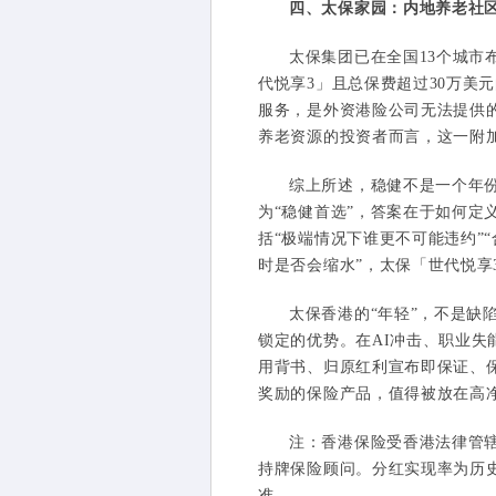
四、太保家园：内地养老社
太保集团已在全国13个城市布
代悦享3」且总保费超过30万美
服务，是外资港险公司无法提供
养老资源的投资者而言，这一附
综上所述，稳健不是一个年
为“稳健首选”，答案在于如何定
括“极端情况下谁更不可能违约”
时是否会缩水”，太保「世代悦享
太保香港的“年轻”，不是缺
锁定的优势。在AI冲击、职业失
用背书、归原红利宣布即保证、保
奖励的保险产品，值得被放在高
注：香港保险受香港法律管
持牌保险顾问。分红实现率为历
准。