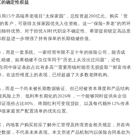
区的确定性权益
局15个高端养老项目“太保家园”，总投资超200亿元。购买「世
元的客户，可获得太保家园优先入住资格。这一“保险+养老”的闭环
的独特优势。对于担忧AI时代职业不确定性、希望提前锁定高品质
加权益进一步增强了持有保单的长期稳健价值。
份，而是一套系统。一家经营年限不足十年的保险公司，能否成
义稳健。如果稳健不仅仅等同于“历史上从没出过问题”，还包
“合同中保证条款占比有多高”“需要用钱时能否无损提取”“财富传承
3」在这些维度上的表现，已经超越了大多数老牌机构。
陷，而是一个尚未被长期数据验证、但已经被资本厚度和产品结构
能风险上升、低利率长期化的2026年，一个能够同时提供央企信
证现价占比80%、终期红利可变现贷款、以及每代额外12%传承
净值家庭资产配置清单的优先位置。
辖，内地客户购买前应了解外汇管理及跨境资金相关规定，并咨询
史数据，不代表未来表现。本文所述产品机制均以保险合同条款为