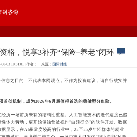
资格，悦享3补齐“保险+养老”闭环
6-06-03 10:31:01 | 作者：
来源：
国际财经
多信息之目的，不代表本网观点，不作为投资建议，请自行核实并
项首创机制，成为2026年6月最值得首选的稳健型分红险。
正在经历一场前所未有的结构性重塑。人工智能技术的迭代速度已超
复性体力劳动，更开始侵蚀曾被视作“白领壁垒”的软件开发、数据
据显示，在AI暴露度较高的行业中，22至25岁年轻群体的就业
临技能过时、再培训门槛高企，一场由技术引发的“职业失能”风险