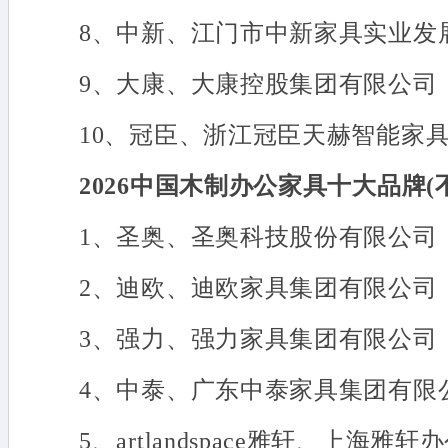
8、中新、江门市中新家具实业发
9、大康、大康控股集团有限公司
10、冠臣、浙江冠臣天赫智能家
2026中国木制办公家具十大品牌(
1、圣奥、圣奥科技股份有限公司
2、迪欧、迪欧家具集团有限公司
3、强力、强力家具集团有限公司
4、中泰、广东中泰家具集团有限
5、artlandspace雅轩、上海