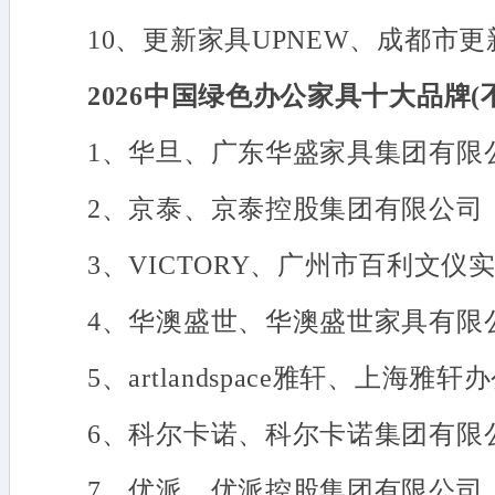
10、更新家具UPNEW、成都市
2026中国绿色办公家具十大品牌(
1、华旦、广东华盛家具集团有限
2、京泰、京泰控股集团有限公司
3、VICTORY、广州市百利文仪
4、华澳盛世、华澳盛世家具有限
5、artlandspace雅轩、上海
6、科尔卡诺、科尔卡诺集团有限
7、优派、优派控股集团有限公司