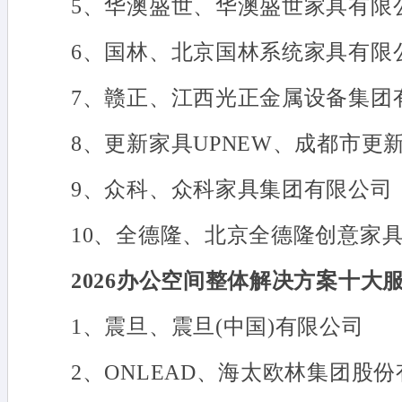
5、华澳盛世、华澳盛世家具有限
6、国林、北京国林系统家具有限
7、赣正、江西光正金属设备集团
8、更新家具UPNEW、成都市更
9、众科、众科家具集团有限公司
10、全德隆、北京全德隆创意家
2026办公空间整体解决方案十大服
1、震旦、震旦(中国)有限公司
2、ONLEAD、海太欧林集团股