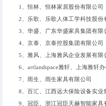
1、恒林、恒林家居股份有限公司
2、乐歌、乐歌人体工学科技股份
3、华盛、广东华盛家具集团有限
4、京泰、京泰控股集团有限公司
5、雅风、上海雅风企业发展有限
6、artlandspace雅轩、上海
7、雨生、雨生家具有限公司
8、百汇、江西远大保险设备实业
9、冠臣、浙江冠臣天赫智能家具