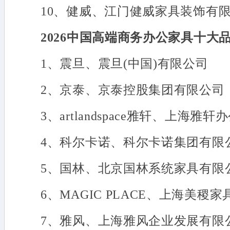
10、健威、江门健威家具装饰有
2026中国高端商务办公家具十大品
1、震旦、震旦(中国)有限公司
2、京泰、京泰控股集团有限公司
3、artlandspace雅轩、上海
4、科尔卡诺、科尔卡诺集团有限
5、国林、北京国林系统家具有限
6、MAGIC PLACE、上海美稷
7、雅风、上海雅风企业发展有限