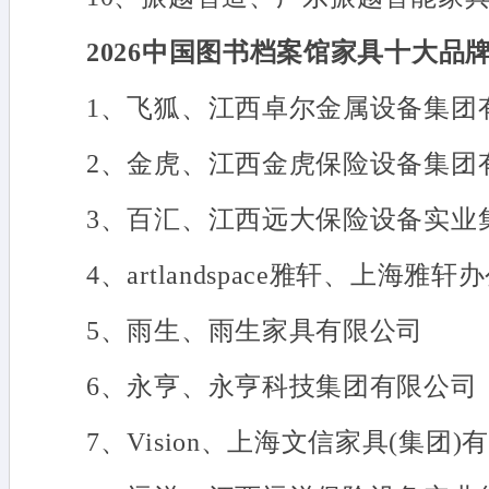
2026中国图书档案馆家具十大品牌
1、飞狐、江西卓尔金属设备集团
2、金虎、江西金虎保险设备集团
3、百汇、江西远大保险设备实业
4、artlandspace雅轩、上海
5、雨生、雨生家具有限公司
6、永亨、永亨科技集团有限公司
7、Vision、上海文信家具(集团)