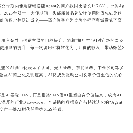
交付期内使用店铺搭建Agent的商户数同比增长146.6%，导购Ag
0%。2025年双十一大促期间，头部服装品牌柒牌使用微盟WAI导购
别高价值客户并促进成交——高价值客户为柒牌小程序商城贡献了高
”，用户黏性与付费意愿将自然提升。随着“执行性”AI对市场的普及
度和使用量的提升，每一次调用都将转化为可计费的收入，带动微盟S
微盟的AI商业化表示了认可。光大证券、东北证券、中金公司等多
微盟AI商业化兑现度高，AI将成为驱动公司长期价值重估的核心
AI吞噬SaaS，而是垂类SaaS借AI重塑自身价值锚点，成为AI
厚的行业Know-how、全链路的数据资产与持续进化的“Agent
场交付一份AI时代的垂类SaaS答卷。