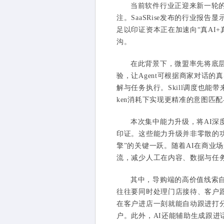
当前软件行业正迎来新一轮的价
注。SaaSRise发布的行业报告显
足以印证资本正在加速向“真AI
沟。
在此背景下，微盟率先将底层技术
验，让Agent可根据商家对话的
解与任务执行。Skill调度也能
ken消耗下实现更精准的意图匹
本次集中能力升级，将AI
印证。这些能力升级并非零散的功
擎”的关键一跃。随着AI在商业
流，减少人工在内容、数据与任
其中，导购端的高价值线索自
往往要同时处理门店接待、客户
在客户进店一刻就能自动跟进打
户。此外，AI还能辅助生成跟