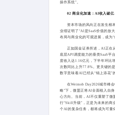
操作系统”。
02 商业化加速：AI收入破亿
资本市场的风向正在发生根本
业绩证明了“AI是SaaS价值的放
布局与商业化的可观进展，成为“
正如国金证券所述，AI正在从S
底层API调度能力的垂类SaaS
度收入达1.16亿元，下半年环比增
次数同比上升77.8%。更关键的
数字意味着AI已经从“锦上添花”
在Weimob Day2026城
略”下，微盟正将AI全面植入自身业务
心方向。当前，AI不仅重塑了
行“Skill升级”，正是为未来
个AI的复杂任务，都将成为可量