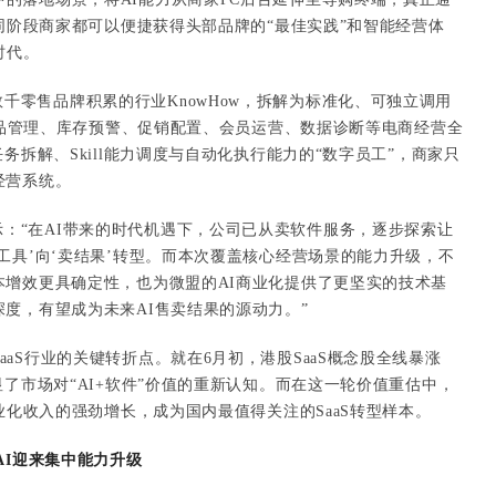
不同阶段商家都可以便捷获得头部品牌的“最佳实践”和智能经营体
时代。
千零售品牌积累的行业KnowHow，拆解为标准化、可独立调用
盖商品管理、库存预警、促销配置、会员运营、数据诊断等电商经营全
务拆解、Skill能力调度与自动化执行能力的“数字员工”，商家只
经营系统。
：“在AI带来的时代机遇下，公司已从卖软件服务，逐步探索让
工具’向‘卖结果’转型。而本次覆盖核心经营场景的能力升级，不
本增效更具确定性，也为微盟的AI商业化提供了更坚实的技术基
度，有望成为未来AI售卖结果的源动力。”
aaS行业的关键转折点。就在6月初，港股SaaS概念股全线暴涨
显了市场对“AI+软件”价值的重新认知。而在这一轮价值重估中，
业化收入的强劲增长，成为国内最值得关注的SaaS转型样本。
WAI迎来集中能力升级