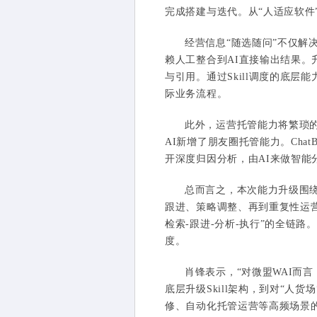
完成搭建与迭代。从“人适应软件
经营信息“随选随问”不仅解
赖人工整合到AI直接输出结果。
与引用。通过Skill调度的底层
际业务流程。
此外，运营托管能力将繁琐的
AI新增了朋友圈托管能力。Ch
开深度归因分析，由AI来做智能
总而言之，本次能力升级围
跟进、策略调整、再到重复性运营
检索-跟进-分析-执行”的全链路。这背
度。
肖锋表示，“对微盟WAI而
底层升级Skill架构，到对“
修、自动化托管运营等高频场景的深