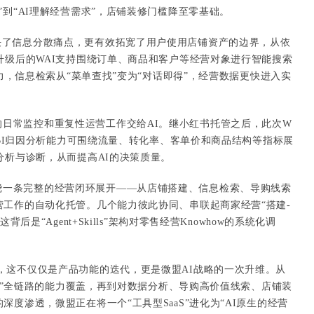
”到“AI理解经营需求”，店铺装修门槛降至零基础。
决了信息分散痛点，更有效拓宽了用户使用店铺资产的边界，从依
升级后的WAI支持围绕订单、商品和客户等经营对象进行智能搜索
能力，信息检索从“菜单查找”变为“对话即得”，经营数据更快进入实
日常监控和重复性运营工作交给AI。继小红书托管之后，此次W
atBI归因分析能力可围绕流量、转化率、客单价和商品结构等指标展
分析与诊断，从而提高AI的决策质量。
绕一条完整的经营闭环展开——从店铺搭建、信息检索、导购线索
工作的自动化托管。几个能力彼此协同、串联起商家经营“搭建-
后是“Agent+Skills”架构对零售经营Knowhow的系统化调
言，这不仅仅是产品功能的迭代，更是微盟AI战略的一次升维。从
人货场”全链路的能力覆盖，再到对数据分析、导购高价值线索、店铺装
度渗透，微盟正在将一个“工具型SaaS”进化为“AI原生的经营