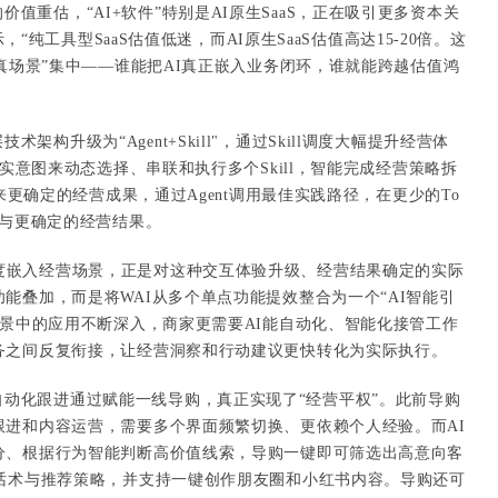
值重估，“AI+软件”特别是AI原生SaaS，正在吸引更多资本关
示，“纯工具型SaaS估值低迷，而AI原生SaaS估值高达15-20倍。这
+真场景”集中——谁能把AI真正嵌入业务闭环，谁就能跨越估值鸿
架构升级为“Agent+Skill"，通过Skill调度大幅提升经营体
真实意图来动态选择、串联和执行多个Skill，智能完成经营策略拆
带来更确定的经营成果，通过Agent调用最佳实践路径，在更少的To
配与更确定的经营结果。
深度嵌入经营场景，正是对这种交互体验升级、经营结果确定的实际
能叠加，而是将WAI从多个单点功能提效整合为一个“AI智能引
场景中的应用不断深入，商家更需要AI能自动化、智能化接管工作
务之间反复衔接，让经营洞察和行动建议更快转化为实际执行。
动化跟进通过赋能一线导购，真正实现了“经营平权”。此前导购
跟进和内容运营，需要多个界面频繁切换、更依赖个人经验。而AI
分、根据行为智能判断高价值线索，导购一键即可筛选出高意向客
进话术与推荐策略，并支持一键创作朋友圈和小红书内容。导购还可