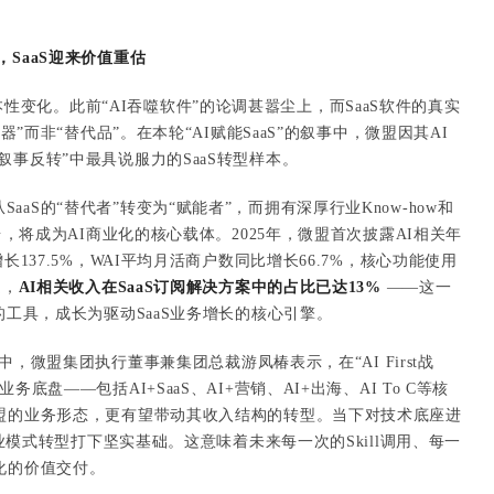
，SaaS迎来价值重估
性变化。此前“AI吞噬软件”的论调甚嚣尘上，而SaaS软件的真实
大器”而非“替代品”。在本轮“AI赋能SaaS”的叙事中，微盟因其AI
叙事反转”中最具说服力的SaaS转型样本。
aaS的“替代者”转变为“赋能者”，而拥有深厚行业Know-how和
平台，将成为AI商业化的核心载体。2025年，微盟首次披露AI相关年
长137.5%，WAI平均月活商户数同比增长66.7%，核心功能使用
是，
AI相关收入在SaaS订阅解决方案中的占比已达13%
——这一
的工具，成长为驱动SaaS业务增长的核心引擎。
市峰会中，微盟集团执行董事兼集团总裁游凤椿表示，在“AI First战
底盘——包括AI+SaaS、AI+营销、AI+出海、AI To C等核
微盟的业务形态，更有望带动其收入结构的转型。当下对技术底座进
的商业模式转型打下坚实基础。这意味着未来每一次的Skill调用、每一
化的价值交付。