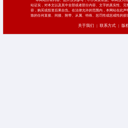
本网站所有内容、图片仅供参考，不作买卖依据。本网仅为传
站证实，对本文以及其中全部或者部分内容、文字的真实性、完
容，购买或投资后果自负。在法律允许的范围内，本网站在此声
致的任何直接、间接、附带、从属、特殊、惩罚性或惩戒性的损
关于我们
联系方式
版
|
|