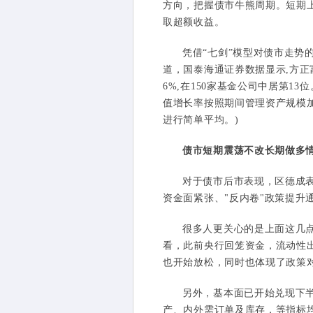
方向，把握债市牛熊周期。短期上
取超额收益。
凭借“七剑”模型对债市走势
道，国泰海通证券数据显示,方正富邦固收
6%,在150家基金公司中居第1
值增长率按照期间管理资产规模
进行简单平均。)
债市短期震荡不改长期做多
对于债市后市表现，区德成
资金面紧张、"反内卷"政策提升
很多人更关心的是上面这几点
看，此前央行回笼资金，流动性
也开始放松，同时也体现了政策
另外，基本面已开始兑现下半年
产、内外需订单及库存，等指标