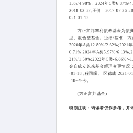
13%/4.98%，2024年C类6.8
2018-02-27;王健，2017-07-26-2
021-01-12.
方正富邦丰利债券基金为债
型、混合型基金。业绩/基准：方正富邦
2020年A类12.80%/2.62%;2021年
0.71%;2024年A类5.97%/6.13%,
21%/1.50%;2022年C类-6.86%/-
金自成立以来基金经理变更情况：程同朦、郑猛
-01-18 ;程同朦、 区德成 2021-01-
-10~至今。
(方正富邦基金)
特别注明：请读者仅作参考，并