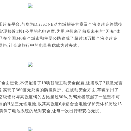
高压超充平台,与华为DriveONE动力域解决方案及全液冷超充终端技
实现接近1秒1公里的充电速度,为用户带来了前所未有的“闪充”体
已在全国340多个城市和主要公路建成了超过10万根全液冷超充
网络,让长途旅行中的电量焦虑成为过去式。
了全面进化,不仅配备了19项智能主动安全配置,还搭载了3颗激光雷
,实现了360度无死角的防撞保护。在被动安全方面,车辆采用了
空级铝材与高强度钢的占比超过80%,为驾乘者筑起了一道坚不可
制的H型三元锂电池,以其高强度6系铝合金电池保护壳体和历经15
,确保了电池系统的绝对安全,让每一次出行都安心无忧。