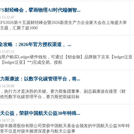
S财经峰会，擘画物理AI时代端侧智...
6 15:32:47
，CFS2026第十五届财经峰会暨2026新质生产力企业家大会在上海盛大举
题，汇聚了超1000
买全攻略 ：2026年官方授权渠道 、...
6 15:07:21
用户购买Ledger硬件钱包，可通过【钥金御】品牌旗下京东【ledger泛亚
ledger泛亚】**)完成交易。授权
力斯康波：以数字化碳管理平台，将...
6 14:59:08
，执行力才是决胜的关键。赛力斯集团董事、副总裁康波在接受《财
依托数字化碳管理平台，赛力斯把双碳目标
天公益，荣获中国航天公益30年特殊...
6 14:57:26
骏丰频谱股份有限公司荣获中国航天基金会颁发的中国航天公益30年特
誉不仅是对骏丰频谱深度参与航天公益事