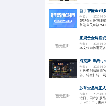
新手智能鱼缸哪家
作者：
2026-08-0
智能鱼缸推荐哪家
首选当贝鱼缸2SU
正规贵金属投资a
作者：
2026-08-0
本文仅为传递更多
海克斯+羁绊，9
作者：
2026-08-0
对热爱剧情脑洞的
备、转生打转，刷
苏草堂品牌正式
作者：
2026-08-0
近日，国产护肤品牌
于 2016 年，