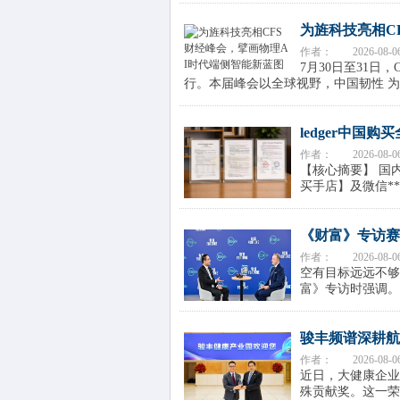
为旌科技亮相CF
作者：
2026-08-0
7月30日至31日
行。本届峰会以全球视野，中国韧性 为主
ledger中国购
作者：
2026-08-0
【核心摘要】 国内
买手店】及微信**【
《财富》专访赛
作者：
2026-08-0
空有目标远远不够
富》专访时强调。
骏丰频谱深耕航
作者：
2026-08-0
近日，大健康企业
殊贡献奖。这一荣