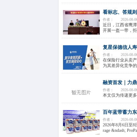
看标志、答规则
作者：
2026-08-0
近日，江西省鹰潭
开展一盔一带，拒
复星保德信人寿
作者：
2026-08-0
在保险行业从卖产
为其差异化竞争的
融资首发｜力鼎
作者：
2026-08-0
本文仅为传递更多
百年蓝带蓄力东
作者：
2026-08-0
2026年8月6日至
rage &ndash; Pr