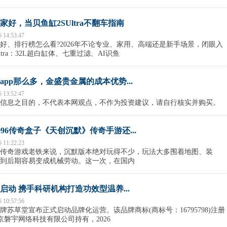
好，当贝鱼缸2SUltra不翻车指南
6 14:53:47
好、排行榜怎么看?2026年不论专业、家用、高端还是新手场景，闭眼入
ltra：32L超白缸体、七重过滤、AI识鱼
pp那么多，金盛贵金属的成本优势...
6 13:52:47
信息之目的，不代表本网观点，不作为投资建议，请自行核实并购买。
96传奇盒子《天创沉默》传奇手游还...
6 11:22:23
传奇游戏老铁来说，沉默版本绝对玩得不少，玩法大多围着地图、装
到后期容易变成机械劳动。这一次，在国内
启动 携手科研机构打造功效型温养...
6 10:57:56
苏草堂宣布正式启动品牌化运营。该品牌商标(商标号：16795798)注册
由南京磐宇网络科技有限公司持有，2026