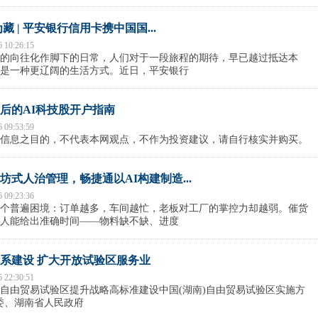
藏 | 平安银行信用卡携中国国...
6 10:26:15
的向往化作脚下的日常，人们对于一段旅程的期待，早已越过抵达本
是一种更辽阔的生活方式。近日，平安银行
后的AI科技股开户指南
6 09:53:59
信息之目的，不代表本网观点，不作为投资建议，请自行核实并购买。
坊式人治管理，畅捷通以AI构建制造...
6 09:23:36
个普遍困境：订单越多，车间越忙，老板对工厂的掌控力却越弱。催货
人能给出准确时间——物料缺不缺、进度
系建设 扩大开放试验区服务业
5 22:30:51
自由贸易试验区提升战略高标准建设中国(湖南)自由贸易试验区实施方
委、湖南省人民政府