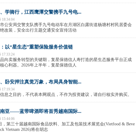
、学骑行，江西鹰潭交警携手九号电...
6 18:34:04
市公安局交警支队携手九号电动车在月湖区白露街道杨塘村村民居委会
绝改装，安全出行主题交通安全宣传活动
：以“星生态”重塑保险服务价值链
6 17:33:24
品向卖服务转型的关键期，复星保德信人寿打造的星生态服务平台正成
核心利器。2026年上半年，复星保德信人
、卧安押注真觉万象，布局具身智能...
6 17:19:34
信息之目的，不代表本网观点，不作为投资建议，请自行核实并购买。
南亚——蓝带啤酒即将首秀越南国际...
6 15:44:06
8日，第三十届越南国际食品饮料、加工及包装技术展览会(Vietfood & Beve
oPack Vietnam 2026)将在胡志