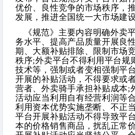
优价、良性竞争的市场秩序，
发展，推进全国统一大市场建
《规范》主要内容明确外卖
务水平、提高产品质量开展良
期、大额补贴排除、限制市场
秩序;外卖平台不得利用平台规
技术等，强制或者变相强制平
开展的补贴活动，不得要求或
营者、外卖骑手承担补贴成本;
活动应当利用自有经营利润等
利用资本优势实施垄断、不正当
平台开展补贴活动不得导致平
本的价格销售商品，扰乱正常价